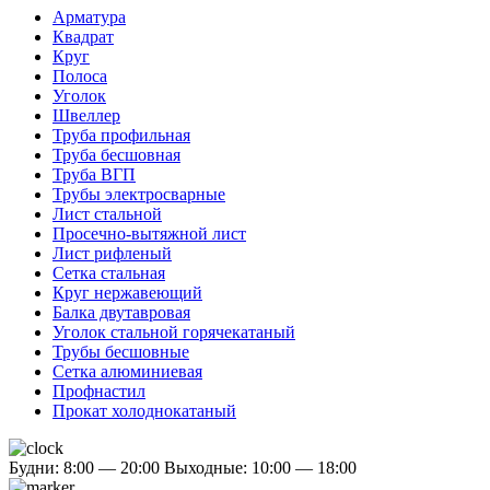
Арматура
Квадрат
Круг
Полоса
Уголок
Швеллер
Труба профильная
Труба бесшовная
Труба ВГП
Трубы электросварные
Лист стальной
Просечно-вытяжной лист
Лист рифленый
Сетка стальная
Круг нержавеющий
Балка двутавровая
Уголок стальной горячекатаный
Трубы бесшовные
Сетка алюминиевая
Профнастил
Прокат холоднокатаный
Будни: 8:00 — 20:00
Выходные: 10:00 — 18:00