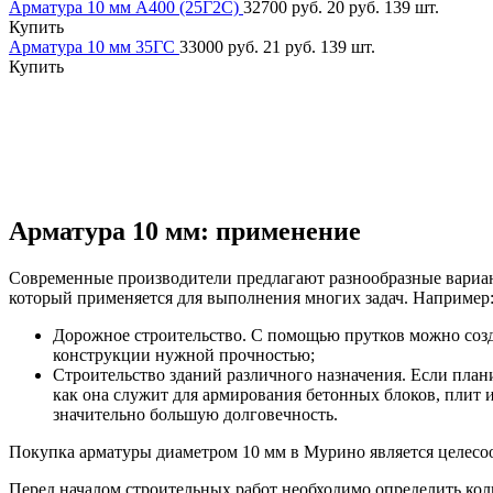
Арматура 10 мм А400 (25Г2С)
32700 руб.
20 руб.
139 шт.
Купить
Арматура 10 мм 35ГС
33000 руб.
21 руб.
139 шт.
Купить
Арматура 10 мм: применение
Современные производители предлагают разнообразные вариант
который применяется для выполнения многих задач. Например
Дорожное строительство. С помощью прутков можно создав
конструкции нужной прочностью;
Строительство зданий различного назначения. Если план
как она служит для армирования бетонных блоков, плит 
значительно большую долговечность.
Покупка арматуры диаметром 10 мм в Мурино является целесооб
Перед началом строительных работ необходимо определить коли