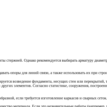
ы стержней. Однако рекомендуется выбирать арматуру диаметро
:
ать опоры для линий связи, а также использовать их при строит
ируется возведение фундамента, несущих стен или перекрытий, 
и других элементов. Согласно статистике, сооружения, построе
разной, если требуется изготовление каркасов и сварных сеток
чество материала. Если это незначительные работы (например, 