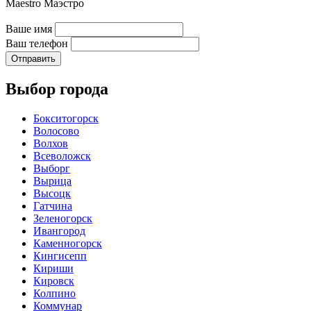
Maestro
Ваше имя
Ваш телефон
Отправить
Выбор города
Бокситогорск
Волосово
Волхов
Всеволожск
Выборг
Вырица
Высоцк
Гатчина
Зеленогорск
Ивангород
Каменногорск
Кингисепп
Кириши
Кировск
Колпино
Коммунар