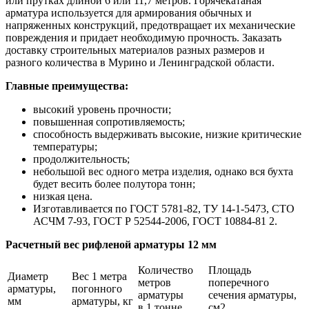
или прутках длиной 6 или 11,7 метров. Горячекатаная
арматура используется для армирования обычных и
напряженных конструкций, предотвращает их механические
повреждения и придает необходимую прочность. Заказать
доставку строительных материалов разных размеров и
разного количества в Мурино и Ленинградской области.
Главные преимущества:
высокий уровень прочности;
повышенная сопротивляемость;
способность выдерживать высокие, низкие критические
температуры;
продолжительность;
небольшой вес одного метра изделия, однако вся бухта
будет весить более полутора тонн;
низкая цена.
Изготавливается по ГОСТ 5781-82, ТУ 14-1-5473, СТО
АСЧМ 7-93, ГОСТ Р 52544-2006, ГОСТ 10884-81 2.
Расчетный вес рифленой арматуры 12 мм
Количество
Площадь
Диаметр
Вес 1 метра
метров
поперечного
арматуры,
погонного
арматуры
сечения арматуры,
мм
арматуры, кг
в 1 тонне
см2