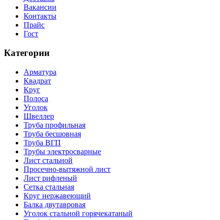
Вакансии
Контакты
Прайс
Гост
Категории
Арматура
Квадрат
Круг
Полоса
Уголок
Швеллер
Труба профильная
Труба бесшовная
Труба ВГП
Трубы электросварные
Лист стальной
Просечно-вытяжной лист
Лист рифленый
Сетка стальная
Круг нержавеющий
Балка двутавровая
Уголок стальной горячекатаный