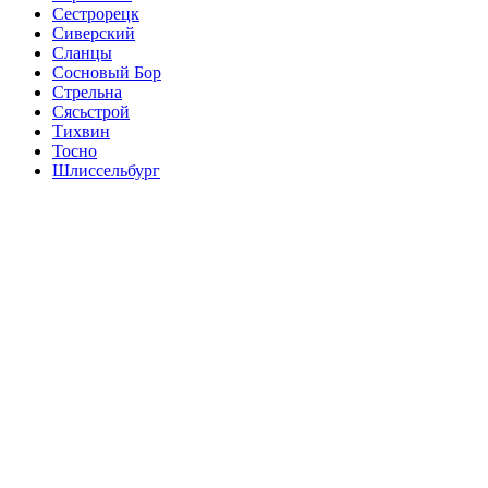
Сестрорецк
Сиверский
Сланцы
Сосновый Бор
Стрельна
Сясьстрой
Тихвин
Тосно
Шлиссельбург