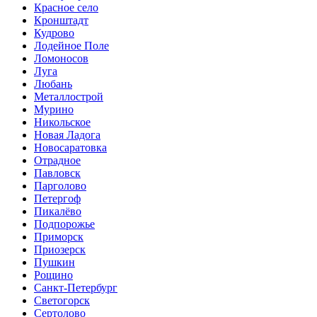
Красное село
Кронштадт
Кудрово
Лодейное Поле
Ломоносов
Луга
Любань
Металлострой
Мурино
Никольское
Новая Ладога
Новосаратовка
Отрадное
Павловск
Парголово
Петергоф
Пикалёво
Подпорожье
Приморск
Приозерск
Пушкин
Рощино
Санкт-Петербург
Светогорск
Сертолово